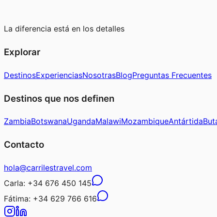
La diferencia está en los detalles
Explorar
Destinos
Experiencias
Nosotras
Blog
Preguntas Frecuentes
Destinos que nos definen
Zambia
Botswana
Uganda
Malawi
Mozambique
Antártida
But
Contacto
hola@carrilestravel.com
Carla:
+34 676 450 145
Fátima:
+34 629 766 616